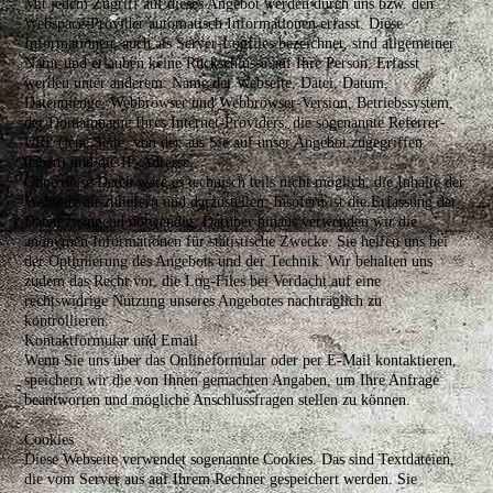
Mit jedem Zugriff auf dieses Angebot werden durch uns bzw. den
Webspace-Provider automatisch Informationen erfasst. Diese
Informationen, auch als Server-Logfiles bezeichnet, sind allgemeiner
Natur und erlauben keine Rückschlüsse auf Ihre Person. Erfasst
werden unter anderem: Name der Webseite, Datei, Datum,
Datenmenge, Webbrowser und Webbrowser-Version, Betriebssystem,
der Domainname Ihres Internet-Providers, die sogenannte Referrer-
URL (jene Seite, von der aus Sie auf unser Angebot zugegriffen
haben) und die IP-Adresse.
Ohne diese Daten wäre es technisch teils nicht möglich, die Inhalte der
Webseite auszuliefern und darzustellen. Insofern ist die Erfassung der
Daten zwingend notwendig. Darüber hinaus verwenden wir die
anonymen Informationen für statistische Zwecke. Sie helfen uns bei
der Optimierung des Angebots und der Technik. Wir behalten uns
zudem das Recht vor, die Log-Files bei Verdacht auf eine
rechtswidrige Nutzung unseres Angebotes nachträglich zu
kontrollieren.
Kontaktformular und Email
Wenn Sie uns über das Onlineformular oder per E-Mail kontaktieren,
speichern wir die von Ihnen gemachten Angaben, um Ihre Anfrage
beantworten und mögliche Anschlussfragen stellen zu können.
Cookies
Diese Webseite verwendet sogenannte Cookies. Das sind Textdateien,
die vom Server aus auf Ihrem Rechner gespeichert werden. Sie