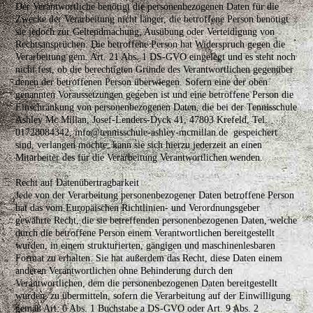
Der Verantwortliche benötigt die personenbezogenen Daten für die
Zwecke der Verarbeitung nicht länger, die betroffene Person benötigt
sie jedoch zur Geltendmachung, Ausübung oder Verteidigung von
Rechtsansprüchen. Die betroffene Person hat Widerspruch gegen die
Verarbeitung gem. Art. 21 Abs. 1 DS-GVO eingelegt und es steht noch
nicht fest, ob die berechtigten Gründe des Verantwortlichen gegenüber
denen der betroffenen Person überwiegen. Sofern eine der oben
genannten Voraussetzungen gegeben ist und eine betroffene Person die
Einschränkung von personenbezogenen Daten, die bei der Tennisschule
Ashley Mc Millan, Josef-Lenders-Dyck 41, 47803 Krefeld, Tel.
01728084342, info@tennisschule-ashley-mcmillan.de gespeichert
sind, verlangen möchte, kann sie sich hierzu jederzeit an einen
Mitarbeiter des für die Verarbeitung Verantwortlichen wenden.
Recht auf Datenübertragbarkeit
Jede von der Verarbeitung personenbezogener Daten betroffene Person
hat das vom Europäischen Richtlinien- und Verordnungsgeber
gewährte Recht, die sie betreffenden personenbezogenen Daten, welche
durch die betroffene Person einem Verantwortlichen bereitgestellt
wurden, in einem strukturierten, gängigen und maschinenlesbaren
Format zu erhalten. Sie hat außerdem das Recht, diese Daten einem
anderen Verantwortlichen ohne Behinderung durch den
Verantwortlichen, dem die personenbezogenen Daten bereitgestellt
wurden, zu übermitteln, sofern die Verarbeitung auf der Einwilligung
gemäß Art. 6 Abs. 1 Buchstabe a DS-GVO oder Art. 9 Abs. 2