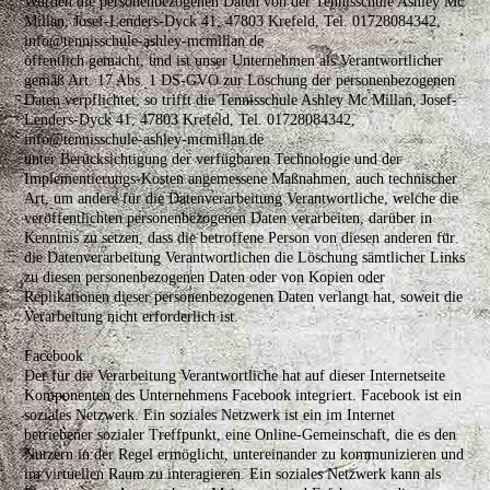
Wurden die personenbezogenen Daten von der Tennisschule Ashley Mc
Millan, Josef-Lenders-Dyck 41, 47803 Krefeld, Tel. 01728084342,
info@tennisschule-ashley-mcmillan.de
öffentlich gemacht, und ist unser Unternehmen als Verantwortlicher
gemäß Art. 17 Abs. 1 DS-GVO zur Löschung der personenbezogenen
Daten verpflichtet, so trifft die Tennisschule Ashley Mc Millan, Josef-
Lenders-Dyck 41, 47803 Krefeld, Tel. 01728084342,
info@tennisschule-ashley-mcmillan.de
unter Berücksichtigung der verfügbaren Technologie und der
Implementierungs-Kosten angemessene Maßnahmen, auch technischer
Art, um andere für die Datenverarbeitung Verantwortliche, welche die
veröffentlichten personenbezogenen Daten verarbeiten, darüber in
Kenntnis zu setzen, dass die betroffene Person von diesen anderen für
die Datenverarbeitung Verantwortlichen die Löschung sämtlicher Links
zu diesen personenbezogenen Daten oder von Kopien oder
Replikationen dieser personenbezogenen Daten verlangt hat, soweit die
Verarbeitung nicht erforderlich ist.
Facebook
Der für die Verarbeitung Verantwortliche hat auf dieser Internetseite
Komponenten des Unternehmens Facebook integriert. Facebook ist ein
soziales Netzwerk. Ein soziales Netzwerk ist ein im Internet
betriebener sozialer Treffpunkt, eine Online-Gemeinschaft, die es den
Nutzern in der Regel ermöglicht, untereinander zu kommunizieren und
im virtuellen Raum zu interagieren. Ein soziales Netzwerk kann als