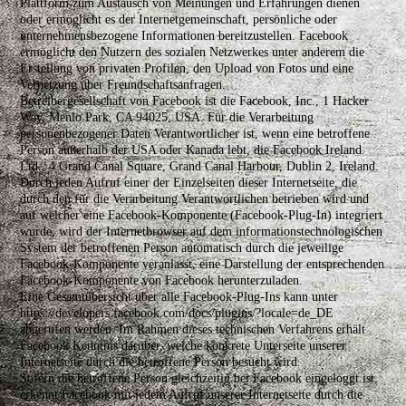
Plattform zum Austausch von Meinungen und Erfahrungen dienen
oder ermöglicht es der Internetgemeinschaft, persönliche oder
unternehmensbezogene Informationen bereitzustellen. Facebook
ermöglicht den Nutzern des sozialen Netzwerkes unter anderem die
Erstellung von privaten Profilen, den Upload von Fotos und eine
Vernetzung über Freundschaftsanfragen.
Betreibergesellschaft von Facebook ist die Facebook, Inc., 1 Hacker
Way, Menlo Park, CA 94025, USA. Für die Verarbeitung
personenbezogener Daten Verantwortlicher ist, wenn eine betroffene
Person außerhalb der USA oder Kanada lebt, die Facebook Ireland
Ltd., 4 Grand Canal Square, Grand Canal Harbour, Dublin 2, Ireland.
Durch jeden Aufruf einer der Einzelseiten dieser Internetseite, die
durch den für die Verarbeitung Verantwortlichen betrieben wird und
auf welcher eine Facebook-Komponente (Facebook-Plug-In) integriert
wurde, wird der Internetbrowser auf dem informationstechnologischen
System der betroffenen Person automatisch durch die jeweilige
Facebook-Komponente veranlasst, eine Darstellung der entsprechenden
Facebook-Komponente von Facebook herunterzuladen.
Eine Gesamtübersicht über alle Facebook-Plug-Ins kann unter
https://developers.facebook.com/docs/plugins/?locale=de_DE
abgerufen werden. Im Rahmen dieses technischen Verfahrens erhält
Facebook Kenntnis darüber, welche konkrete Unterseite unserer
Internetseite durch die betroffene Person besucht wird.
Sofern die betroffene Person gleichzeitig bei Facebook eingeloggt ist,
erkennt Facebook mit jedem Aufruf unserer Internetseite durch die