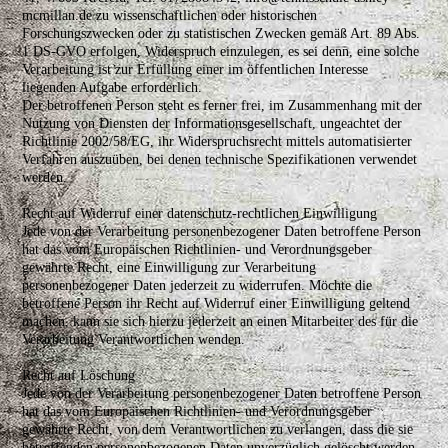
mcmillan.de zu wissenschaftlichen oder historischen
Forschungszwecken oder zu statistischen Zwecken gemäß Art. 89 Abs.
1 DS-GVO erfolgen, Widerspruch einzulegen, es sei denn, eine solche
Verarbeitung ist zur Erfüllung einer im öffentlichen Interesse
liegenden Aufgabe erforderlich.
Der betroffenen Person steht es ferner frei, im Zusammenhang mit der
Nutzung von Diensten der Informationsgesellschaft, ungeachtet der
Richtlinie 2002/58/EG, ihr Widerspruchsrecht mittels automatisierter
Verfahren auszuüben, bei denen technische Spezifikationen verwendet
werden.
Recht auf Widerruf einer datenschutz-rechtlichen Einwilligung
Jede von der Verarbeitung personenbezogener Daten betroffene Person
hat das vom Europäischen Richtlinien- und Verordnungsgeber
gewährte Recht, eine Einwilligung zur Verarbeitung
personenbezogener Daten jederzeit zu widerrufen. Möchte die
betroffene Person ihr Recht auf Widerruf einer Einwilligung geltend
machen, kann sie sich hierzu jederzeit an einen Mitarbeiter des für die
Verarbeitung Verantwortlichen wenden.
Recht auf Löschung
Jede von der Verarbeitung personenbezogener Daten betroffene Person
hat das vom Europäischen Richtlinien- und Verordnungsgeber
gewährte Recht, von dem Verantwortlichen zu verlangen, dass die sie
betreffenden personenbezogenen Daten unverzüglich gelöscht werden,