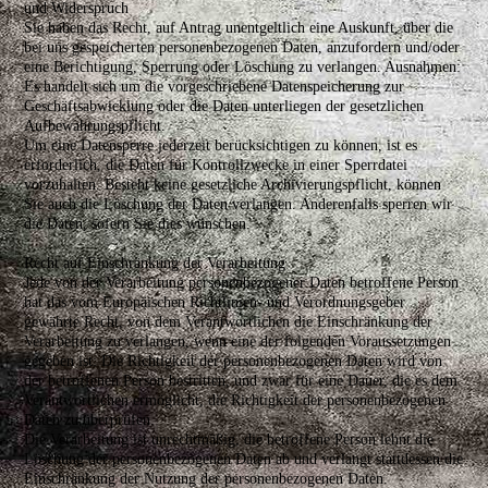
und Widerspruch
Sie haben das Recht, auf Antrag unentgeltlich eine Auskunft, über die
bei uns gespeicherten personenbezogenen Daten, anzufordern und/oder
eine Berichtigung, Sperrung oder Löschung zu verlangen. Ausnahmen:
Es handelt sich um die vorgeschriebene Datenspeicherung zur
Geschäftsabwicklung oder die Daten unterliegen der gesetzlichen
Aufbewahrungspflicht.
Um eine Datensperre jederzeit berücksichtigen zu können, ist es
erforderlich, die Daten für Kontrollzwecke in einer Sperrdatei
vorzuhalten. Besteht keine gesetzliche Archivierungspflicht, können
Sie auch die Löschung der Daten verlangen. Anderenfalls sperren wir
die Daten, sofern Sie dies wünschen.
Recht auf Einschränkung der Verarbeitung
Jede von der Verarbeitung personenbezogener Daten betroffene Person
hat das vom Europäischen Richtlinien- und Verordnungsgeber
gewährte Recht, von dem Verantwortlichen die Einschränkung der
Verarbeitung zu verlangen, wenn eine der folgenden Voraussetzungen
gegeben ist: Die Richtigkeit der personenbezogenen Daten wird von
der betroffenen Person bestritten, und zwar für eine Dauer, die es dem
Verantwortlichen ermöglicht, die Richtigkeit der personenbezogenen
Daten zu überprüfen.
Die Verarbeitung ist unrechtmäßig, die betroffene Person lehnt die
Löschung der personenbezogenen Daten ab und verlangt stattdessen die
Einschränkung der Nutzung der personenbezogenen Daten.