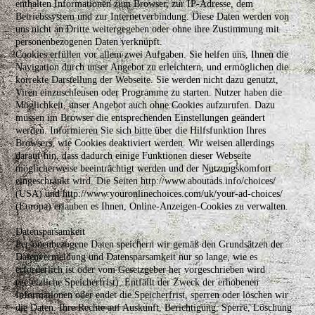
enthalten Informationen zum Browser, zur IP-Adresse, dem
Betriebssystem und zur Internetverbindung. Diese Daten werden von
uns nicht an Dritte weitergegeben oder ohne ihre Zustimmung mit
personenbezogenen Daten verknüpft.
Cookies erfüllen vor allem zwei Aufgaben. Sie helfen uns, Ihnen die
Navigation durch unser Angebot zu erleichtern, und ermöglichen die
korrekte Darstellung der Webseite. Sie werden nicht dazu genutzt,
Viren einzuschleusen oder Programme zu starten. Nutzer haben die
Möglichkeit, unser Angebot auch ohne Cookies aufzurufen. Dazu
müssen im Browser die entsprechenden Einstellungen geändert
werden. Informieren Sie sich bitte über die Hilfsfunktion Ihres
Browsers, wie Cookies deaktiviert werden. Wir weisen allerdings
darauf hin, dass dadurch einige Funktionen dieser Webseite
möglicherweise beeinträchtigt werden und der Nutzungskomfort
eingeschränkt wird. Die Seiten http://www.aboutads.info/choices/
(USA) und http://www.youronlinechoices.com/uk/your-ad-choices/
(Europa) erlauben es Ihnen, Online-Anzeigen-Cookies zu verwalten.
Datensparsamkeit
Personenbezogene Daten speichern wir gemäß den Grundsätzen der
Datenvermeidung und Datensparsamkeit nur so lange, wie es
erforderlich ist oder vom Gesetzgeber her vorgeschrieben wird
(gesetzliche Speicherfrist). Entfällt der Zweck der erhobenen
Informationen oder endet die Speicherfrist, sperren oder löschen wir
die Daten. Ihre Rechte auf Auskunft, Berichtigung, Sperre, Löschung