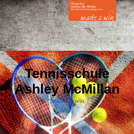
Tennisschule
Ashley McMillan
made 2
win