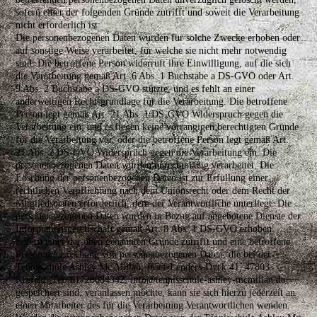
sofern einer der folgenden Gründe zutrifft und soweit die Verarbeitung
nicht erforderlich ist:
Die personenbezogenen Daten wurden für solche Zwecke erhoben oder
auf sonstige Weise verarbeitet, für welche sie nicht mehr notwendig
sind. Die betroffene Person widerruft ihre Einwilligung, auf die sich
die Verarbeitung gemäß Art. 6 Abs. 1 Buchstabe a DS-GVO oder Art.
9 Abs. 2 Buchstabe a DS-GVO stützte, und es fehlt an einer
anderweitigen Rechtsgrundlage für die Verarbeitung. Die betroffene
Person legt gemäß Art. 21 Abs. 1 DS-GVO Widerspruch gegen die
Verarbeitung ein, und es liegen keine vorrangigen berechtigten Gründe
für die Verarbeitung vor, oder die betroffene Person legt gemäß Art.
21 Abs. 2 DS-GVO Widerspruch gegen die Verarbeitung ein. Die
personenbezogenen Daten wurden unrechtmäßig verarbeitet. Die
Löschung der personenbezogenen Daten ist zur Erfüllung einer
rechtlichen Verpflichtung nach dem Unionsrecht oder dem Recht der
Mitgliedstaaten erforderlich, dem der Verantwortliche unterliegt. Die
personenbezogenen Daten wurden in Bezug auf angebotene Dienste der
Informationsgesellschaft gemäß Art. 8 Abs. 1 DS-GVO erhoben.
Sofern einer der oben genannten Gründe zutrifft und eine betroffene
Person die Löschung von personenbezogenen Daten, die bei der
Tennisschule Ashley Mc Millan, Josef-Lenders-Dyck 41, 47803
Krefeld, Tel. 01728084342, info@tennisschule-ashley-mcmillan.de
gespeichert sind, veranlassen möchte, kann sie sich hierzu jederzeit an
einen Mitarbeiter des für die Verarbeitung Verantwortlichen wenden.