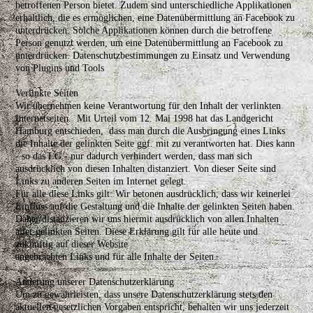
betroffenen Person bietet. Zudem sind unterschiedliche Applikationen
erhältlich, die es ermöglichen, eine Datenübermittlung an Facebook zu
unterdrücken. Solche Applikationen können durch die betroffene
Person genutzt werden, um eine Datenübermittlung an Facebook zu
unterdrücken. Datenschutzbestimmungen zu Einsatz und Verwendung
von Plugins und Tools
Verlinkte Seiten
Wir übernehmen keine Verantwortung für den Inhalt der verlinkten
Internetseiten. Mit Urteil vom 12. Mai 1998 hat das Landgericht
Hamburg entschieden, dass man durch die Ausbringung eines Links
die Inhalte der gelinkten Seite ggf. mit zu verantworten hat. Dies kann
- so das LG - nur dadurch verhindert werden, dass man sich
ausdrücklich von diesen Inhalten distanziert. Von dieser Seite sind
Links zu anderen Seiten im Internet gelegt.
Für alle diese Links gilt: Wir betonen ausdrücklich, dass wir keinerlei
Einfluss auf die Gestaltung und die Inhalte der gelinkten Seiten haben.
Daher distanzieren wir uns hiermit ausdrücklich von allen Inhalten
aller gelinkten Seiten. Diese Erklärung gilt für alle heute und
zukünftig auf dieser Website
angebrachten Links und für alle Inhalte der Seiten.
Änderung unserer Datenschutzerklärung
Um zu gewährleisten, dass unsere Datenschutzerklärung stets den
aktuellen gesetzlichen Vorgaben entspricht, behalten wir uns jederzeit