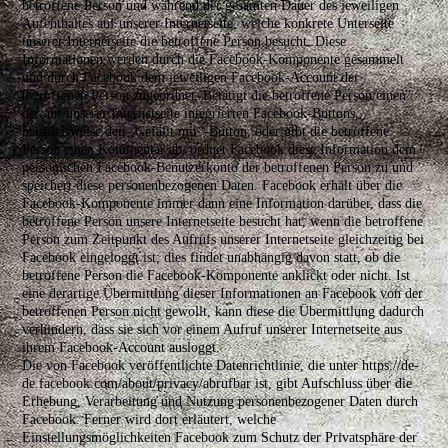
betroffene Person und während der gesamten Dauer des jeweiligen
Aufenthaltes auf unserer Internetseite, welche konkrete Unterseite
unserer Internetseite die betroffene Person besucht. Diese
Informationen werden durch die Facebook-Komponente gesammelt
und durch Facebook dem jeweiligen Facebook-Account der
betroffenen Person zugeordnet. Betätigt die betroffene Person einen
der auf unserer Internetseite integrierten Facebook-Buttons,
beispielsweise den „Gefällt mir“-Button, oder gibt die betroffene
Person einen Kommentar ab, ordnet Facebook diese Information dem
persönlichen Facebook-Benutzerkonto der betroffenen Person zu und
speichert diese personenbezogenen Daten. Facebook erhält über die
Facebook-Komponente immer dann eine Information darüber, dass die
betroffene Person unsere Internetseite besucht hat, wenn die betroffene
Person zum Zeitpunkt des Aufrufs unserer Internetseite gleichzeitig bei
Facebook eingeloggt ist; dies findet unabhängig davon statt, ob die
betroffene Person die Facebook-Komponente anklickt oder nicht. Ist
eine derartige Übermittlung dieser Informationen an Facebook von der
betroffenen Person nicht gewollt, kann diese die Übermittlung dadurch
verhindern, dass sie sich vor einem Aufruf unserer Internetseite aus
ihrem Facebook-Account ausloggt.
Die von Facebook veröffentlichte Datenrichtlinie, die unter https://de-
de.facebook.com/about/privacy/abrufbar ist, gibt Aufschluss über die
Erhebung, Verarbeitung und Nutzung personenbezogener Daten durch
Facebook. Ferner wird dort erläutert, welche
Einstellungsmöglichkeiten Facebook zum Schutz der Privatsphäre der