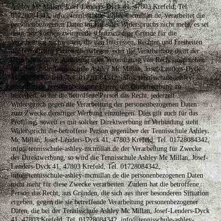
Ashley Mc Millan, Josef-Lenders-Dyck 41, 47803 Krefeld, Tel.
01728084342, info@tennisschule-ashley-mcmillan.de, verarbeitet die
personenbezogenen Daten im Falle des Widerspruchs nicht mehr, es sei
denn, wir können zwingende schutzwürdige Gründe für die
Verarbeitung nachweisen, die den Interessen, Rechten und Freiheiten
der betroffenen Person überwiegen, oder die Verarbeitung dient der
Geltendmachung, Ausübung oder Verteidigung von Rechtsansprüchen.
Verarbeitet die Tennisschule Ashley Mc Millan, Josef-Lenders-Dyck
41, 47803 Krefeld, Tel. 01728084342, info@tennisschule-ashley-
mcmillan.de personenbezogene Daten, um Direktwerbung zu
betreiben, so hat die betroffene Person das Recht, jederzeit
Widerspruch gegen die Verarbeitung der personenbezogenen Daten
zum Zwecke derartiger Werbung einzulegen. Dies gilt auch für das
Profiling, soweit es mit solcher Direktwerbung in Verbindung steht.
Widerspricht die betroffene Person gegenüber der Tennisschule Ashley
Mc Millan, Josef-Lenders-Dyck 41, 47803 Krefeld, Tel. 01728084342,
info@tennisschule-ashley-mcmillan.de der Verarbeitung für Zwecke
der Direktwerbung, so wird die Tennisschule Ashley Mc Millan, Josef-
Lenders-Dyck 41, 47803 Krefeld, Tel. 01728084342,
info@tennisschule-ashley-mcmillan.de die personenbezogenen Daten
nicht mehr für diese Zwecke verarbeiten. Zudem hat die betroffene
Person das Recht, aus Gründen, die sich aus ihrer besonderen Situation
ergeben, gegen die sie betreffende Verarbeitung personenbezogener
Daten, die bei der Tennisschule Ashley Mc Millan, Josef-Lenders-Dyck
41, 47803 Krefeld, Tel. 01728084342, info@tennisschule-ashley-