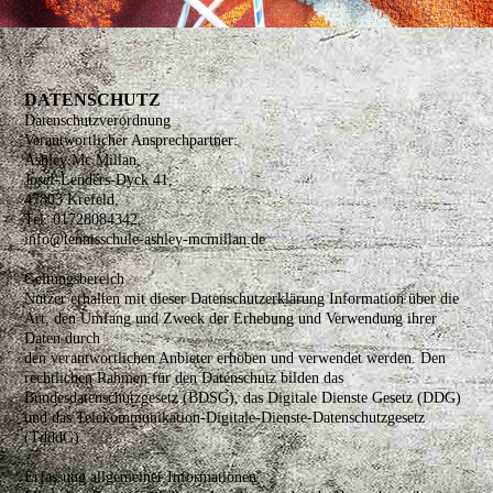
DATENSCHUTZ
Datenschutzverordnung
Verantwortlicher Ansprechpartner:
Ashley Mc Millan,
Josef-Lenders-Dyck 41,
47803 Krefeld,
Tel. 01728084342,
info@tennisschule-ashley-mcmillan.de
Geltungsbereich
Nutzer erhalten mit dieser Datenschutzerklärung Information über die
Art, den Umfang und Zweck der Erhebung und Verwendung ihrer
Daten durch
den verantwortlichen Anbieter erhoben und verwendet werden. Den
rechtlichen Rahmen für den Datenschutz bilden das
Bundesdatenschutzgesetz (BDSG), das Digitale Dienste Gesetz (DDG)
und das Telekommunikation-Digitale-Dienste-Datenschutzgesetz
(TdddG)
Erfassung allgemeiner Informationen